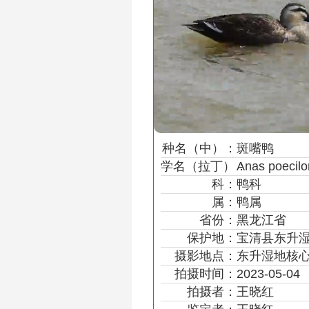
种名
（中）
：
斑嘴鸭
学名
（拉丁）
：
Anas poecil
科：
鸭科
属：
鸭属
省份：
黑龙江省
保护地：
宝清县东升
摄影地点：
东升湿地核
拍摄时间：
2023-05-04
拍摄者：
王晓红