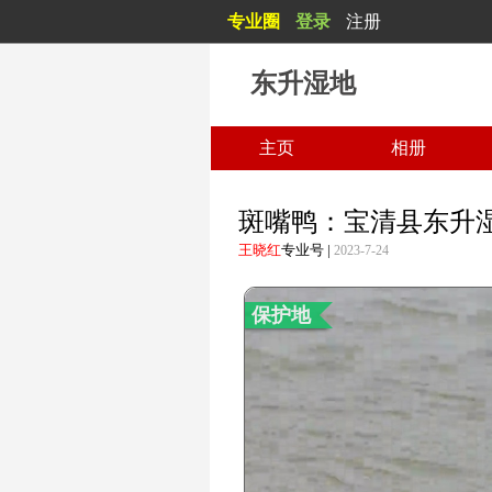
专业圈
登录
注册
东升湿地
东升湿地
主页
相册
斑嘴鸭：宝清县东升
王晓红
专业号
|
2023-7-24