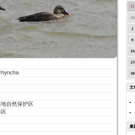
日
26
2
9
16
23
orhyncha
30
文
湿地自然保护区
心区
最