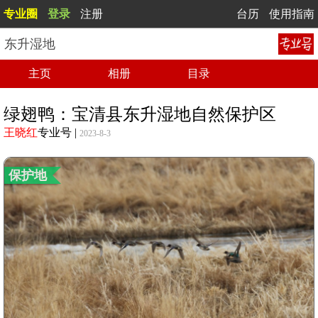
专业圈
登录
注册
台历
使用指南
东升湿地
主页
相册
目录
绿翅鸭：宝清县东升湿地自然保护区
王晓红
专业号
|
2023-8-3